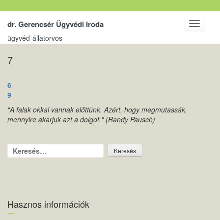
dr. Gerencsér Ügyvédi Iroda
Toggle
navigati
ügyvéd-állatorvos
7
Bejegyzés
6
navigáció
9
"A falak okkal vannak előttünk. Azért, hogy megmutassák,
mennyire akarjuk azt a dolgot." (Randy Pausch)
Keresés:
Hasznos információk