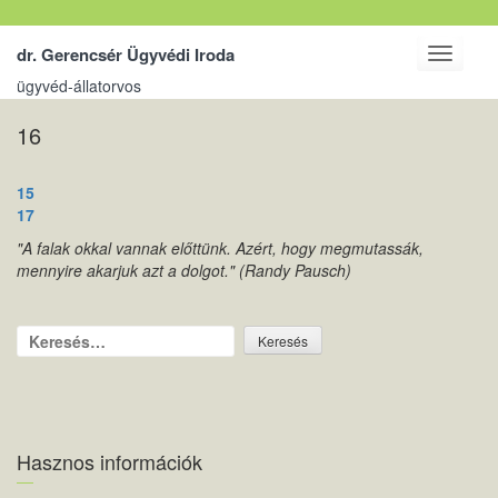
dr. Gerencsér Ügyvédi Iroda
Toggle
navigati
ügyvéd-állatorvos
16
Bejegyzés
15
navigáció
17
"A falak okkal vannak előttünk. Azért, hogy megmutassák,
mennyire akarjuk azt a dolgot." (Randy Pausch)
Keresés:
Hasznos információk